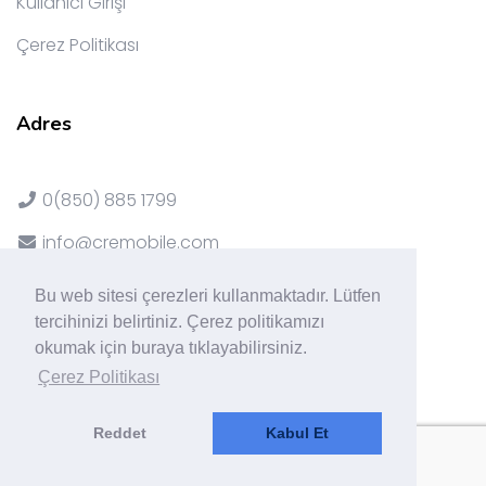
Kullanıcı Girişi
Çerez Politikası
Adres
0(850) 885 1799
info@cremobile.com
Mersin Üniversitesi Teknopark
Bu web sitesi çerezleri kullanmaktadır. Lütfen
tercihinizi belirtiniz. Çerez politikamızı
Quick Tower Ataşehir İstanbul
okumak için buraya tıklayabilirsiniz.
Enfield London U.K.
Çerez Politikası
Reddet
Kabul Et
Copyright ©
2026 ProdIoT | by