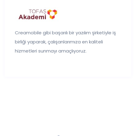
amobile gibi başarılı bir yazılım şirketiyle iş
Güç
liği yaparak, çalışanlarımıza en kaliteli
mü
metleri sunmayı amaçlıyoruz.
Cre
uyg